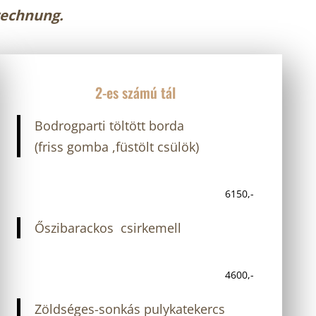
rechnung.
2-es számú tál
Bodrogparti töltött borda
(friss gomba ,füstölt csülök)
6150,-
Őszibarackos csirkemell
4600,-
Zöldséges-sonkás pulykatekercs