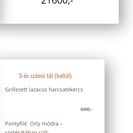
5-ös számú tál (haltál)
Grillezett lazacos harcsatekercs
6000,-
Pontyfilé Orly módra –
sörtésztában sült-