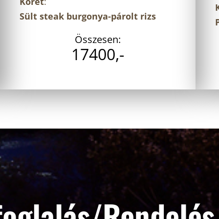
Köret
:
Sült steak burgonya-párolt rizs
Összesen:
17400,-
foglalás/Rendelés