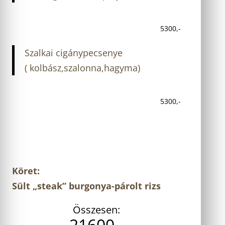
5300,-
Szalkai cigánypecsenye
( kolbász,szalonna,hagyma)
5300,-
Köret:
Sült „steak” burgonya-párolt rizs
Összesen:
21600,-