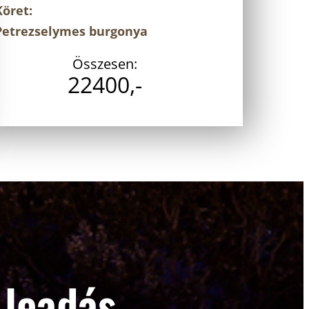
Köret:
Petrezselymes burgonya
Összesen:
22400,-
 leadás