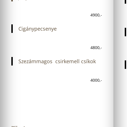
4900,-
Cigánypecsenye
4800,-
Szezámmagos csirkemell csíkok
4000,-