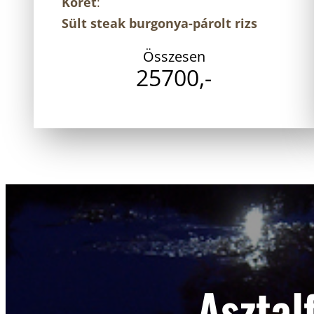
Köret
:
Sült steak burgonya-párolt rizs
Összesen
25700,-
Asztal