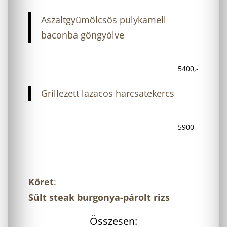
Aszaltgyümölcsös pulykamell
baconba göngyölve
5400,-
Grillezett lazacos harcsatekercs
5900,-
Köret
:
Sült steak burgonya-párolt rizs
Összesen: