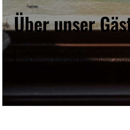
Über unser Gäs
Das Gästehaus verfügt über fünf Panor
mit Klimaanlage und Badezimmer ausgesta
Dienstleistungen gehören: bewachter Inn