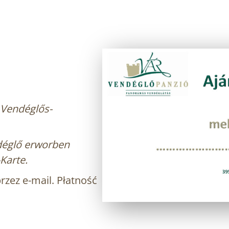
 Vendéglős-
déglő erworben
Karte.
zez e-mail. Płatność