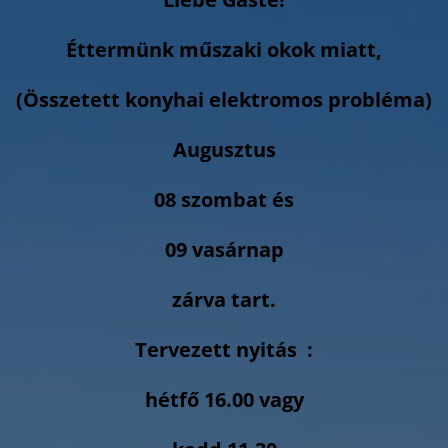
Éttermünk műszaki okok miatt,
(Összetett konyhai elektromos probléma)
Augusztus
08 szombat és
09 vasárnap
zárva tart.
Tervezett nyitás :
hétfő 16.00 vagy