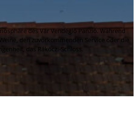
Atmosphäre des Vár Vendéglő Panzió. Während
-Weine, den zuvorkommenden Service oder die
ngenheit, das Rákóczi-Schloss.