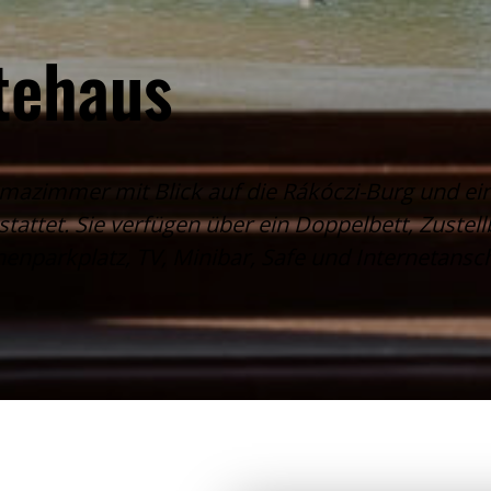
tehaus
amazimmer mit Blick auf die Rákóczi-Burg und 
ttet. Sie verfügen über ein Doppelbett, Zustell
enparkplatz, TV, Minibar, Safe und Internetansch