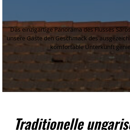
Das einzigartige Panorama des Flusses Sáro
unsere Gäste den Geschmack des ausgezeichn
komfortable Unterkunft genieß
Traditionelle ungari