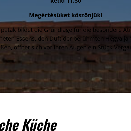
kedd 11.30
Megértésüket köszönjük!
spatak bildet die Grundlage für die besondere 
eten Essens, den Duft der berühmten Hegyalja
en, öffnet sich vor ihren Augen ein Stück Verga
sche Küche