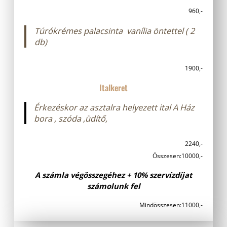
960,-
Túrókrémes palacsinta vanília öntettel ( 2
db)
1900,-
Italkeret
Érkezéskor az asztalra helyezett ital
A Ház
bora , szóda ,üdítő,
2240,-
Összesen:
10000,-
A számla végösszegéhez + 10% szervízdíjat
számolunk fel
Mindösszesen:
11000,-