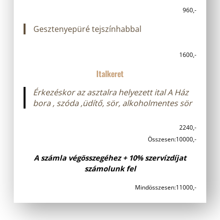
960,-
Gesztenyepüré tejszínhabbal
1600,-
Italkeret
Érkezéskor az asztalra helyezett ital
A Ház
bora , szóda ,üdítő, sör, alkoholmentes sör
2240,-
Összesen:
10000,-
A számla végösszegéhez + 10% szervízdíjat
számolunk fel
Mindösszesen:
11000,-