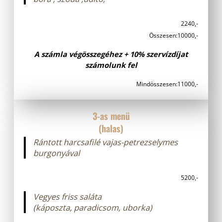
2240,-
Összesen:
10000,-
A számla végösszegéhez + 10% szervízdíjat
számolunk fel
Mindösszesen:
11000,-
3-as menü
(halas)
Rántott harcsafilé vajas-petrezselymes
burgonyával
5200,-
Vegyes friss saláta
(káposzta, paradicsom, uborka)