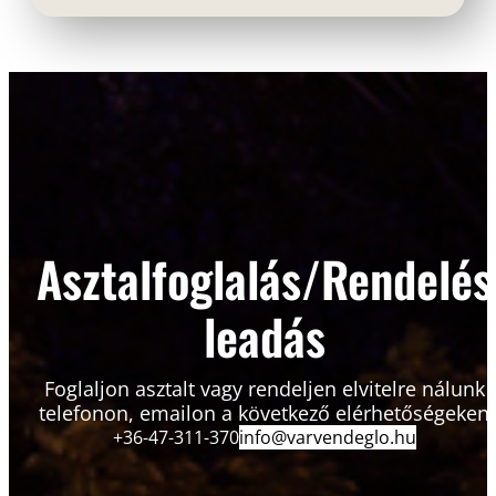
Asztalfoglalás/Rendelés
leadás
Foglaljon asztalt vagy rendeljen elvitelre nálunk
telefonon, emailon a következő elérhetőségeken
+36-47-311-370
info@varvendeglo.hu