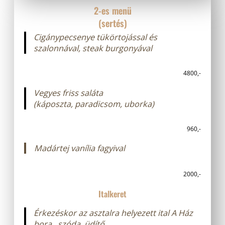
2-es menü
(sertés)
Cigánypecsenye tükörtojással és
szalonnával, steak burgonyával
4800,-
Vegyes friss saláta
(káposzta, paradicsom, uborka)
960,-
Madártej vanília fagyival
2000,-
Italkeret
Érkezéskor az asztalra helyezett ital
A Ház
bora , szóda ,üdítő,