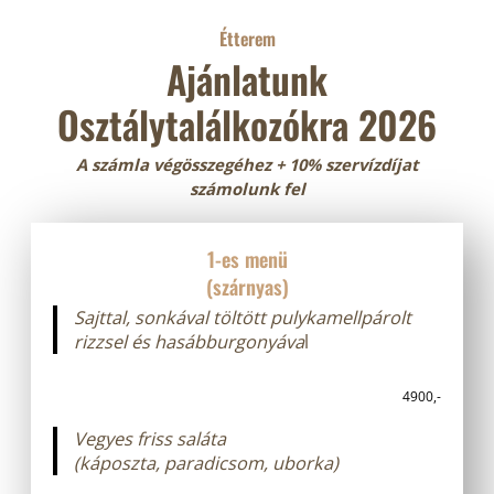
Étterem
Ajánlatunk
Osztálytalálkozókra 2026
A számla végösszegéhez + 10% szervízdíjat
számolunk fel
1-es menü
(szárnyas)
Sajttal, sonkával töltött pulykamellpárolt
rizzsel és hasábburgonyáva
l
4900,-
Vegyes friss saláta
(káposzta, paradicsom, uborka)