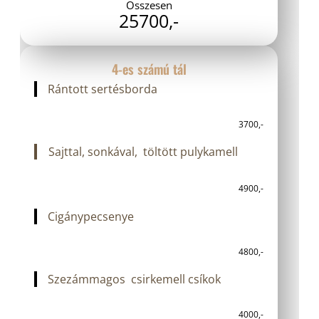
Összesen
25700,-
4-es számú tál
Rántott sertésborda
3700,-
Sajttal, sonkával, töltött pulykamell
4900,-
Cigánypecsenye
4800,-
Szezámmagos csirkemell csíkok
4000,-