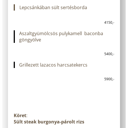
Lepcsánkában sült sertésborda
4150,-
Aszaltgyümölcsös pulykamell baconba
göngyölve
5400,-
Grillezett lazacos harcsatekercs
5900,-
Köret
:
Sült steak burgonya-párolt rizs