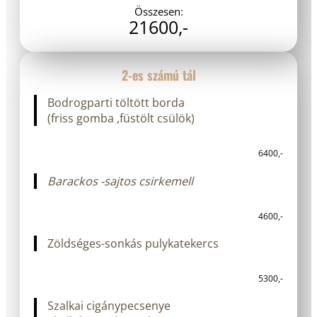
Összesen:
21600,-
2-es számú tál
Bodrogparti töltött borda
(friss gomba ,füstölt csülök)
6400,-
Barackos -sajtos csirkemell
4600,-
Zöldséges-sonkás pulykatekercs
5300,-
Szalkai cigánypecsenye