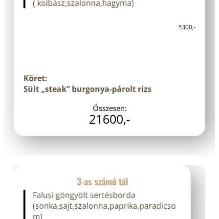
( kolbász,szalonna,hagyma)
5300,-
Köret:
Sült „steak” burgonya-párolt rizs
Összesen:
21600,-
3-as számú tál
Falusi göngyölt sertésborda
(sonka,sajt,szalonna,paprika,paradicso
m)