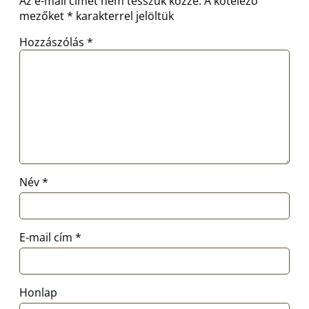
Az e-mail címet nem tesszük közzé.
A kötelező
mezőket
*
karakterrel jelöltük
Hozzászólás
*
Név
*
E-mail cím
*
Honlap