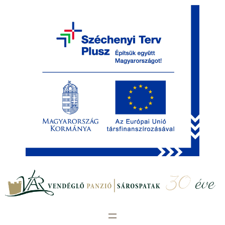
Ugrás
a
tartalomhoz